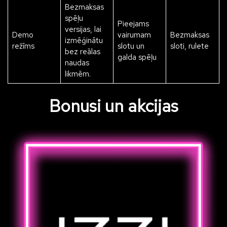
Bezmaksas
spēļu
Pieejams
versijas, lai
Demo
vairumam
Bezmaksas
izmēģinātu
režīms
slotu un
sloti, rulete
bez reālas
galda spēļu
naudas
likmēm.
Bonusi un akcijas