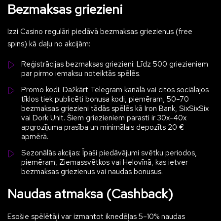
Bezmaksas griezieni
Izzi Casino regulāri piedāvā bezmaksas griezienus (free
spins) kā daļu no akcijām:
Reģistrācijas bezmaksas griezieni: Līdz 500 griezieniem
par pirmo iemaksu noteiktās spēlēs.
Promo kodi: Dažkārt Telegram kanālā vai citos sociālajos
tīklos tiek publicēti bonusa kodi, piemēram, 50–70
bezmaksas griezieni tādās spēlēs kā Iron Bank, SixSixSix
vai Dork Unit. Šiem griezieniem parasti ir 30x–40x
apgrozījuma prasība un minimālais depozīts 20 €
apmērā.
Sezonālās akcijas: Īpaši piedāvājumi svētku periodos,
piemēram, Ziemassvētkos vai Helovīnā, kas ietver
bezmaksas griezienus vai naudas bonusus.
Naudas atmaksa (Cashback)
Esošie spēlētāji var izmantot iknedēļas 5–10% naudas