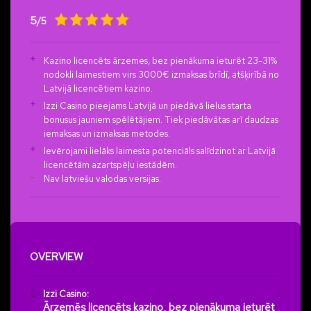
5
/5
Kazino licencēts ārzemes, bez pienākuma ieturēt 23-31%
nodokli laimestiem virs 3000€ izmaksas brīdī, atšķirībā no
Latvijā licencētiem kazino.
Izzi Casino pieejams Latvijā un piedāvā lielus starta
bonusus jauniem spēlētājiem. Tiek piedāvātas arī daudzas
iemaksas un izmaksas metodes.
Ievērojami lielāks laimesta potenciāls salīdzinot ar Latvijā
licencētām azartspēļu iestādēm.
Nav latviešu valodas versijas.
OVERVIEW
Izzi Casino:
Ārzemēs licencēts kazino, bez pienākuma ieturēt