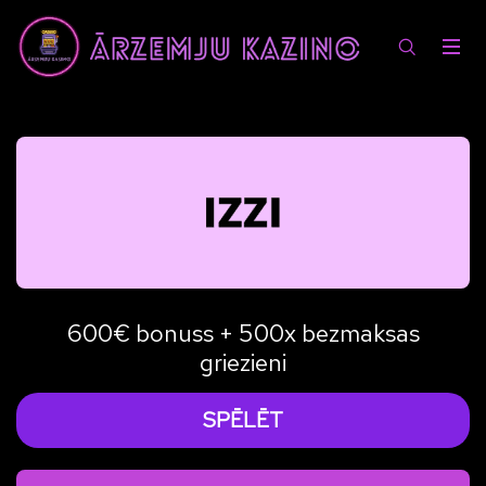
Ārzemju kazino
Ārzemju totalizatori
Bitcoin kazino
Azartspēļu liegums
Bezmaksas griezieni
Kripto kazino
Pašatteikušos personu reģistrs
Nelegālie kazino
600€ bonuss + 500x bezmaksas
griezieni
SPĒLĒT