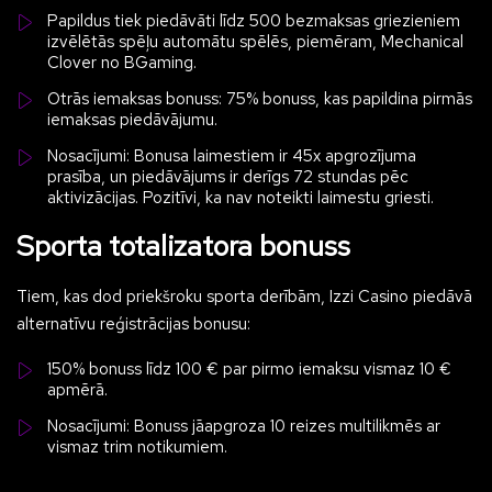
Papildus tiek piedāvāti līdz 500 bezmaksas griezieniem
izvēlētās spēļu automātu spēlēs, piemēram, Mechanical
Clover no BGaming.
Otrās iemaksas bonuss: 75% bonuss, kas papildina pirmās
iemaksas piedāvājumu.
Nosacījumi: Bonusa laimestiem ir 45x apgrozījuma
prasība, un piedāvājums ir derīgs 72 stundas pēc
aktivizācijas. Pozitīvi, ka nav noteikti laimestu griesti.
Sporta totalizatora bonuss
Tiem, kas dod priekšroku sporta derībām, Izzi Casino piedāvā
alternatīvu reģistrācijas bonusu:
150% bonuss līdz 100 € par pirmo iemaksu vismaz 10 €
apmērā.
Nosacījumi: Bonuss jāapgroza 10 reizes multilikmēs ar
vismaz trim notikumiem.