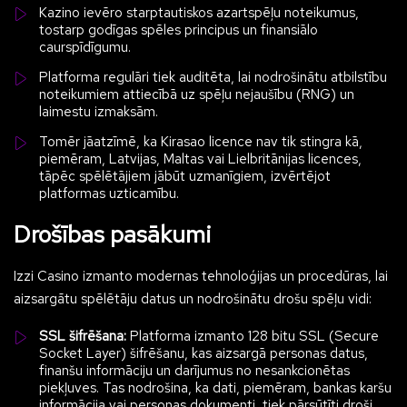
Kazino ievēro starptautiskos azartspēļu noteikumus,
tostarp godīgas spēles principus un finansiālo
caurspīdīgumu.
Platforma regulāri tiek auditēta, lai nodrošinātu atbilstību
noteikumiem attiecībā uz spēļu nejaušību (RNG) un
laimestu izmaksām.
Tomēr jāatzīmē, ka Kirasao licence nav tik stingra kā,
piemēram, Latvijas, Maltas vai Lielbritānijas licences,
tāpēc spēlētājiem jābūt uzmanīgiem, izvērtējot
platformas uzticamību.
Drošības pasākumi
Izzi Casino izmanto modernas tehnoloģijas un procedūras, lai
aizsargātu spēlētāju datus un nodrošinātu drošu spēļu vidi:
SSL šifrēšana:
Platforma izmanto 128 bitu SSL (Secure
Socket Layer) šifrēšanu, kas aizsargā personas datus,
finanšu informāciju un darījumus no nesankcionētas
piekļuves. Tas nodrošina, ka dati, piemēram, bankas karšu
informācija vai personas dokumenti, tiek pārsūtīti droši.