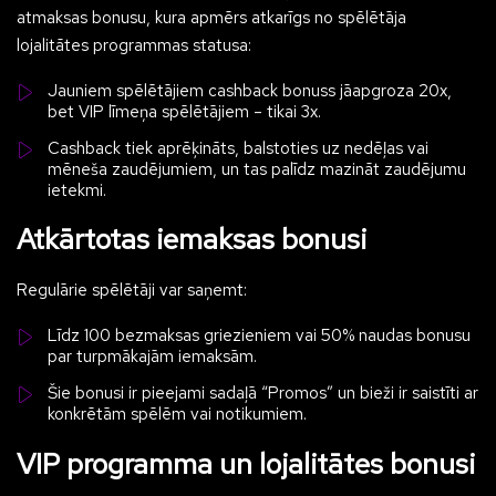
atmaksas bonusu, kura apmērs atkarīgs no spēlētāja
lojalitātes programmas statusa:
Jauniem spēlētājiem cashback bonuss jāapgroza 20x,
bet VIP līmeņa spēlētājiem – tikai 3x.
Cashback tiek aprēķināts, balstoties uz nedēļas vai
mēneša zaudējumiem, un tas palīdz mazināt zaudējumu
ietekmi.
Atkārtotas iemaksas bonusi
Regulārie spēlētāji var saņemt:
Līdz 100 bezmaksas griezieniem vai 50% naudas bonusu
par turpmākajām iemaksām.
Šie bonusi ir pieejami sadaļā “Promos” un bieži ir saistīti ar
konkrētām spēlēm vai notikumiem.
VIP programma un lojalitātes bonusi