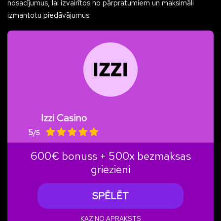
nosacījumus, lai izvairītos no pārpratumiem un maksimāli
izmantotu piedāvājumus.
Izzi Casino
5
/5
600€ bonuss + 500x bezmaksas
griezieni
SPĒLĒT
KAZINO APRAKSTS